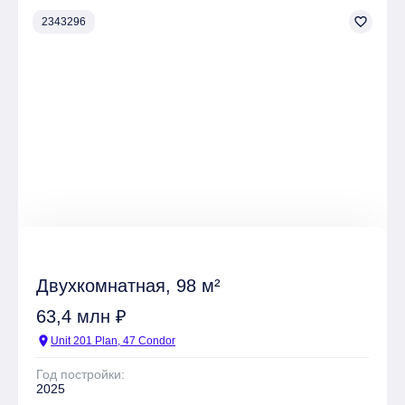
favorite_border
2343296
Двухкомнатная, 98 м²
63,4 млн ₽
location_on
Unit 201 Plan, 47 Condor
Год постройки:
2025