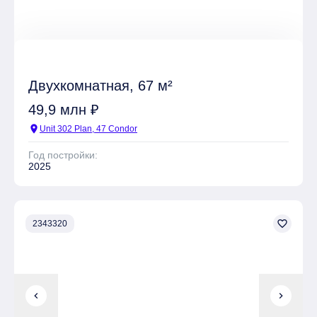
Двухкомнатная, 67 м²
49,9 млн ₽
location_on
Unit 302 Plan, 47 Condor
Год постройки:
2025
favorite_border
2343320
chevron_left
chevron_right