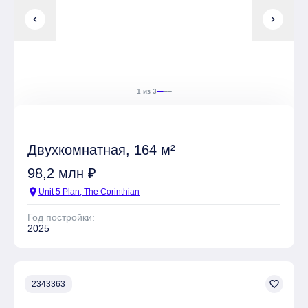
chevron_left
chevron_right
1 из 3
Двухкомнатная, 164 м²
98,2 млн ₽
location_on
Unit 5 Plan, The Corinthian
Год постройки:
2025
favorite_border
2343363