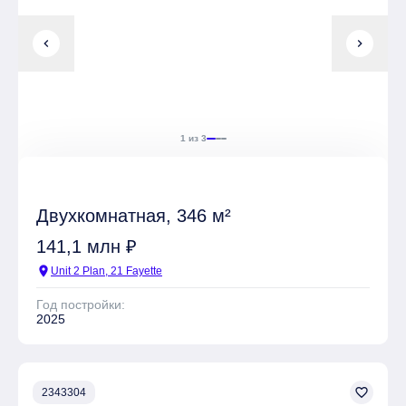
chevron_left
chevron_right
1 из 3
Двухкомнатная, 346 м²
141,1 млн ₽
location_on
Unit 2 Plan, 21 Fayette
Год постройки:
2025
favorite_border
2343304