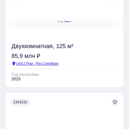
1 из 3
Двухкомнатная, 125 м²
85,9 млн ₽
location_on
Unit 2 Plan, The Corinthian
Год постройки:
2025
favorite_border
2343332