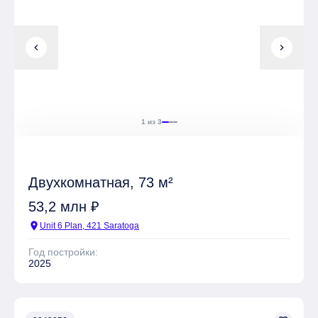
chevron_left
chevron_right
1 из 3
Двухкомнатная, 73 м²
53,2 млн ₽
location_on
Unit 6 Plan, 421 Saratoga
Год постройки:
2025