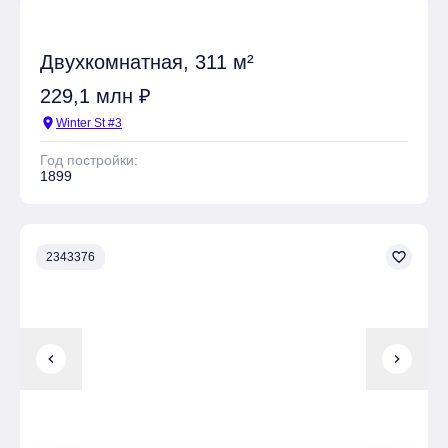
Двухкомнатная, 311 м²
229,1 млн ₽
location_on
Winter St #3
Год постройки:
1899
favorite_border
2343376
chevron_left
chevron_right