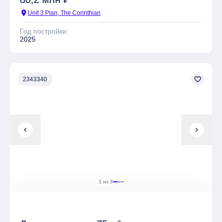
location_on
Unit 3 Plan, The Corinthian
Год постройки:
2025
favorite_border
2343340
chevron_left
chevron_right
1 из 3