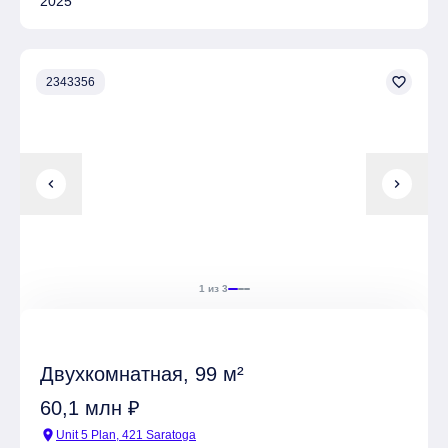
2025
favorite_border
2343356
chevron_left
chevron_right
1 из 3
Двухкомнатная, 99 м²
60,1 млн ₽
location_on
Unit 5 Plan, 421 Saratoga