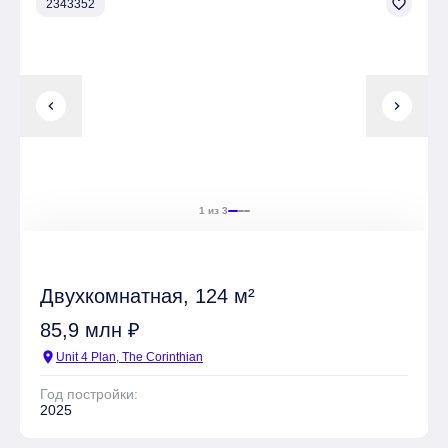
favorite_border
2343352
chevron_left
chevron_right
1 из 3
Двухкомнатная, 124 м²
85,9 млн ₽
location_on
Unit 4 Plan, The Corinthian
Год постройки:
2025