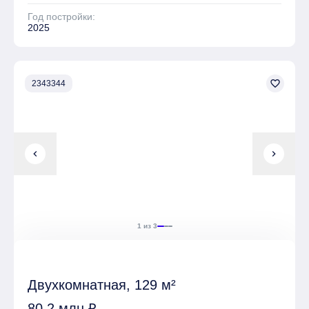
Год постройки:
2025
favorite_border
2343344
chevron_left
chevron_right
1 из 3
Двухкомнатная, 129 м²
80,2 млн ₽