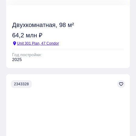
Двухкомнатная, 98 м²
64,2 млн ₽
location_on
Unit 301 Plan, 47 Condor
Год постройки:
2025
favorite_border
2343328