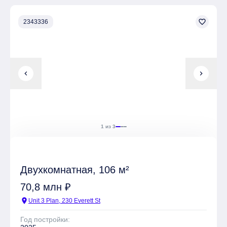
favorite_border
2343336
chevron_left
chevron_right
1 из 3
Двухкомнатная, 106 м²
70,8 млн ₽
location_on
Unit 3 Plan, 230 Everett St
Год постройки: