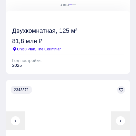
1 из 3
Двухкомнатная, 125 м²
81,8 млн ₽
location_on
Unit 8 Plan, The Corinthian
Год постройки:
2025
favorite_border
2343371
chevron_left
chevron_right