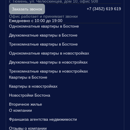
г. Тюмень, ул. Челюскинцев, дом 10, офис 508
аш выбор еще более привлекательным. Не упустите шанс купи
ть двухкомнатную квартиру на вторичном рынке в Бостоне и ста
+7 (3452) 619 619
Заказать звонок
ть владельцем своего уютного уголка в Бостоне.
Офис работает и принимает звонки
Свяжитесь с нами уже сегодня, чтобы узнать больше о наших п
Ежедневно с 10:00 до 19:00
редложениях и записаться на просмотр квартир!
Однокомнатные квартиры в Бостоне
Двухкомнатные квартиры в Бостоне
Трехкомнатные квартиры в Бостоне
Однокомнатные квартиры в новостройках
Двухкомнатные квартиры в новостройках
Трехкомнатные квартиры в новостройках
Квартиры в Бостоне
Квартиры в новостройках
Новостройки Бостона
Вторичное жилье
О компании
Франшиза агентства недвижимости
Отзывы о компании