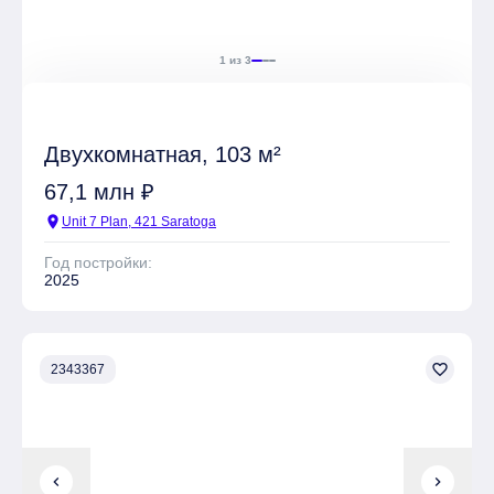
1 из 3
Двухкомнатная, 103 м²
67,1 млн ₽
location_on
Unit 7 Plan, 421 Saratoga
Год постройки:
2025
favorite_border
2343367
chevron_left
chevron_right