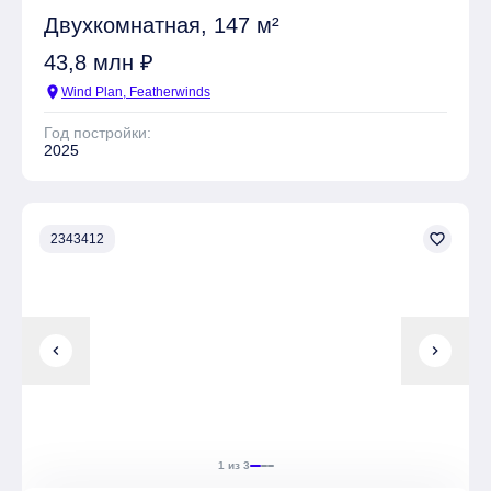
Двухкомнатная, 147 м²
43,8 млн ₽
location_on
Wind Plan, Featherwinds
Год постройки:
2025
favorite_border
2343412
chevron_left
chevron_right
1 из 3