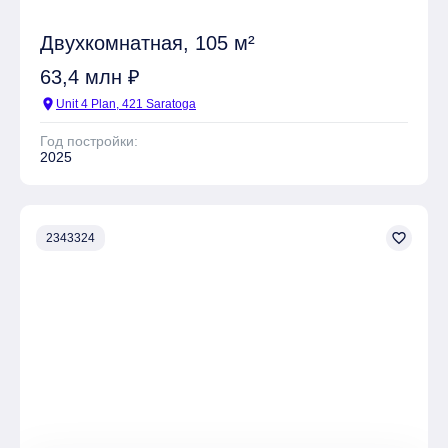
Двухкомнатная, 105 м²
63,4 млн ₽
location_on
Unit 4 Plan, 421 Saratoga
Год постройки:
2025
favorite_border
2343324