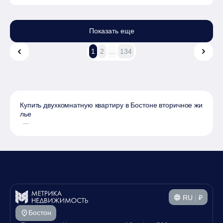
Показать еще
1
2
...
134
Купить двухкомнатную квартиру в Бостоне вторичное жи
лье
Ищете идеальное жилье в Бостоне? У нас есть отличные предл
ожения для вас! Мы предлагаем широкий выбор 2 комнатных кв
артир на вторичном рынке, которые идеально подойдут для ко
мфортной жизни или инвестиций.
Наш каталог включает в себя квартиры двушки вторички, что по
зволяет вам выбрать оптимальный вариант как по цене, так и п
о расположению. Все представленные объекты недвижимости
отличаются хорошим качеством и удобством, а разнообразие р
айонов Бостона даст возможность выбрать именно то место, гд
RU
|
₽
е хочется жить.
Бостон
Цены на квартиры начинаются от разумных сумм, что делает в