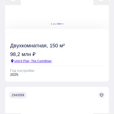
1 из 3
Двухкомнатная, 150 м²
98,2 млн ₽
location_on
Unit 6 Plan, The Corinthian
Год постройки:
2025
favorite_border
2343359