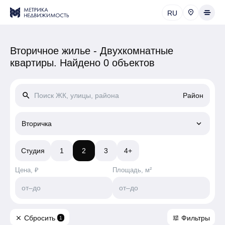
RU
Вторичное жилье - Двухкомнатные
квартиры.
Найдено 0 объектов
search
Район
keyboard_arrow_down
Вторичка
Студия
1
2
3
4+
Цена, ₽
Площадь, м²
от
–
до
от
–
до
Сбросить
Фильтры
close
tune
1