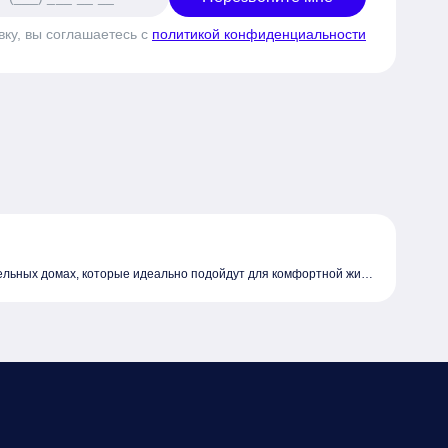
вку, вы соглашаетесь с
политикой конфиденциальности
нельных домах, которые идеально подойдут для комфортной жизн
ене, так и по расположению. Все представленные объекты недвиж
 жить.
остройке в панельном доме и стать владельцем своего уютного у