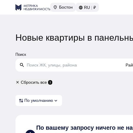
Бостон
RU
|
₽
Новые квартиры в панельн
Поиск
search
Рай
Сбросить все
close
3
expand_more
По умолчанию
По вашему запросу
ничего не н