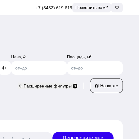
Позвонить вам?
+7 (3452) 619 619
Цена, ₽
Площадь, м²
4+
от
–
до
от
–
до
На карте
Расширенные фильтры
tune
map
3
Перезвоните мне