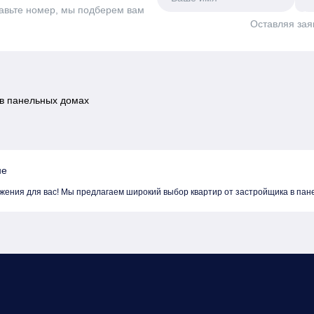
авьте номер, мы подберем вам
Оставляя зая
в панельных домах
не
жения для вас! Мы предлагаем широкий выбор квартир от застройщика в па
м доме в Бостоне, что позволяет вам выбрать оптимальный вариант как по ц
зие районов Бостоне даст возможность выбрать именно то место, где хочется
 выбор еще более привлекательным. Не упустите шанс Купить квартиру в нов
едложениях и записаться на просмотр квартир!