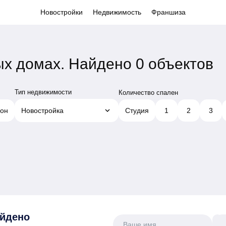
Новостройки
Недвижимость
Франшиза
ых домах.
Найдено 0 объектов
Тип недвижимости
Количество спален
keyboard_arrow_down
он
Новостройка
Студия
1
2
3
айдено