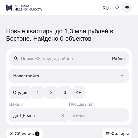
RU
Новые квартиры до 1,3 млн рублей в
Бостоне.
Найдено 0 объектов
search
Район
keyboard_arrow_down
Новостройка
Студия
1
2
3
4+
Цена, ₽
Площадь, м²
от
–
до
до
1,6 млн
close
Сбросить
Фильтры
close
tune
1