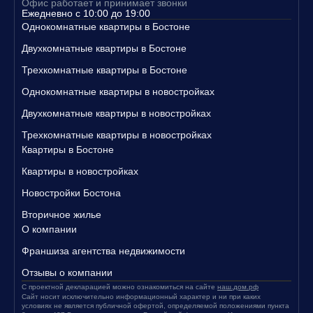
Офис работает и принимает звонки
Свяжитесь с нами уже сегодня, чтобы узнать больше о наших п
Ежедневно с 10:00 до 19:00
редложениях и записаться на просмотр квартир!
Однокомнатные квартиры в Бостоне
Двухкомнатные квартиры в Бостоне
Трехкомнатные квартиры в Бостоне
Однокомнатные квартиры в новостройках
Двухкомнатные квартиры в новостройках
Трехкомнатные квартиры в новостройках
Квартиры в Бостоне
Квартиры в новостройках
Новостройки Бостона
Вторичное жилье
О компании
Франшиза агентства недвижимости
Отзывы о компании
С проектной декларацией можно ознакомиться на сайте
наш.дом.рф
Сайт носит исключительно информационный характер и ни при каких
условиях не является публичной офертой, определяемой положениями пункта