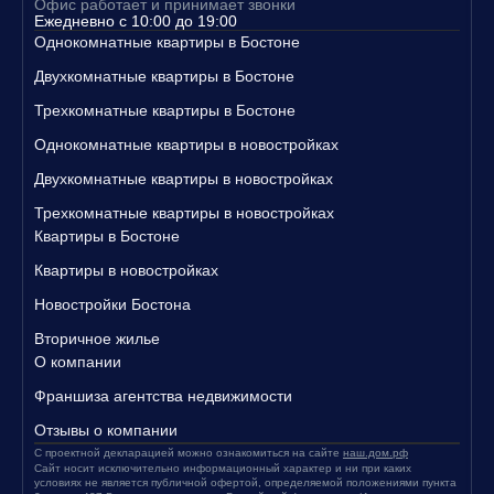
Офис работает и принимает звонки
Свяжитесь с нами уже сегодня, чтобы узнать больше о наших п
Ежедневно с 10:00 до 19:00
редложениях и записаться на просмотр квартир!
Однокомнатные квартиры в Бостоне
Двухкомнатные квартиры в Бостоне
Трехкомнатные квартиры в Бостоне
Однокомнатные квартиры в новостройках
Двухкомнатные квартиры в новостройках
Трехкомнатные квартиры в новостройках
Квартиры в Бостоне
Квартиры в новостройках
Новостройки Бостона
Вторичное жилье
О компании
Франшиза агентства недвижимости
Отзывы о компании
С проектной декларацией можно ознакомиться на сайте
наш.дом.рф
Сайт носит исключительно информационный характер и ни при каких
условиях не является публичной офертой, определяемой положениями пункта