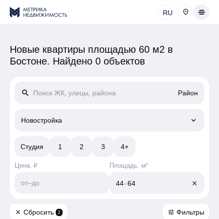
RU
Новые квартиры площадью 60 м2 в
Бостоне.
Найдено 0 объектов
search
Район
keyboard_arrow_down
Новостройка
Студия
1
2
3
4+
Цена, ₽
Площадь, м²
от
–
до
44
–
64
close
Сбросить
Фильтры
close
tune
2