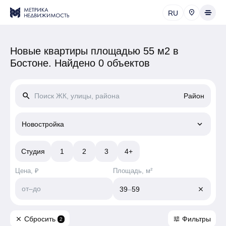
RU
Новые квартиры площадью 55 м2 в
Бостоне.
Найдено 0 объектов
search
Район
keyboard_arrow_down
Новостройка
Студия
1
2
3
4+
Цена, ₽
Площадь, м²
от
–
до
39
–
59
close
Сбросить
Фильтры
close
tune
2