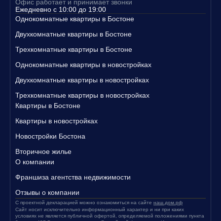
Офис работает и принимает звонки
Свяжитесь с нами уже сегодня, чтобы узнать больше о наших п
Ежедневно с 10:00 до 19:00
редложениях и записаться на просмотр квартир!
Однокомнатные квартиры в Бостоне
Двухкомнатные квартиры в Бостоне
Трехкомнатные квартиры в Бостоне
Однокомнатные квартиры в новостройках
Двухкомнатные квартиры в новостройках
Трехкомнатные квартиры в новостройках
Квартиры в Бостоне
Квартиры в новостройках
Новостройки Бостона
Вторичное жилье
О компании
Франшиза агентства недвижимости
Отзывы о компании
С проектной декларацией можно ознакомиться на сайте
наш.дом.рф
Сайт носит исключительно информационный характер и ни при каких
условиях не является публичной офертой, определяемой положениями пункта