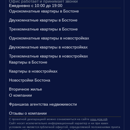
Офис работает и принимает звонки
Свяжитесь с нами уже сегодня, чтобы узнать больше о наших п
Ежедневно с 10:00 до 19:00
редложениях и записаться на просмотр квартир!
Однокомнатные квартиры в Бостоне
Двухкомнатные квартиры в Бостоне
Трехкомнатные квартиры в Бостоне
Однокомнатные квартиры в новостройках
Двухкомнатные квартиры в новостройках
Трехкомнатные квартиры в новостройках
Квартиры в Бостоне
Квартиры в новостройках
Новостройки Бостона
Вторичное жилье
О компании
Франшиза агентства недвижимости
Отзывы о компании
С проектной декларацией можно ознакомиться на сайте
наш.дом.рф
Сайт носит исключительно информационный характер и ни при каких
условиях не является публичной офертой, определяемой положениями пункта