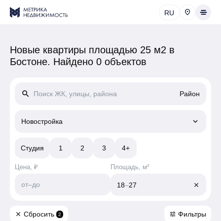
RU
Новые квартиры площадью 25 м2 в
Бостоне.
Найдено 0 объектов
search
Район
keyboard_arrow_down
Новостройка
Студия
1
2
3
4+
Цена, ₽
Площадь, м²
от
–
до
18
–
27
close
Сбросить
Фильтры
close
tune
2