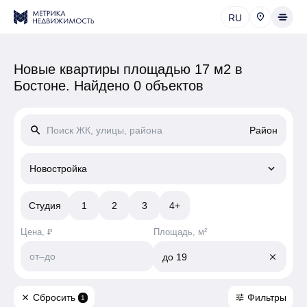
RU
Новые квартиры площадью 17 м2 в
Бостоне.
Найдено 0 объектов
search
Район
keyboard_arrow_down
Новостройка
Студия
1
2
3
4+
Цена, ₽
Площадь, м²
от
–
до
до
19
close
Сбросить
Фильтры
close
tune
1