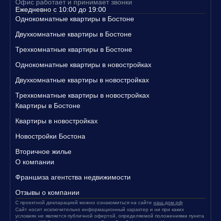
Офис работает и принимает звонки
Свяжитесь с нами уже сегодня, чтобы узнать больше о наших п
Ежедневно с 10:00 до 19:00
редложениях и записаться на просмотр квартир!
Однокомнатные квартиры в Бостоне
Двухкомнатные квартиры в Бостоне
Трехкомнатные квартиры в Бостоне
Однокомнатные квартиры в новостройках
Двухкомнатные квартиры в новостройках
Трехкомнатные квартиры в новостройках
Квартиры в Бостоне
Квартиры в новостройках
Новостройки Бостона
Вторичное жилье
О компании
Франшиза агентства недвижимости
Отзывы о компании
С проектной декларацией можно ознакомиться на сайте
наш.дом.рф
Сайт носит исключительно информационный характер и ни при каких
условиях не является публичной офертой, определяемой положениями пункта