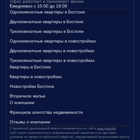
Офис работает и принимает звонки
Свяжитесь с нами уже сегодня, чтобы узнать больше о наших п
Ежедневно с 10:00 до 19:00
редложениях и записаться на просмотр квартир!
Однокомнатные квартиры в Бостоне
Двухкомнатные квартиры в Бостоне
Трехкомнатные квартиры в Бостоне
Однокомнатные квартиры в новостройках
Двухкомнатные квартиры в новостройках
Трехкомнатные квартиры в новостройках
Квартиры в Бостоне
Квартиры в новостройках
Новостройки Бостона
Вторичное жилье
О компании
Франшиза агентства недвижимости
Отзывы о компании
С проектной декларацией можно ознакомиться на сайте
наш.дом.рф
Сайт носит исключительно информационный характер и ни при каких
условиях не является публичной офертой, определяемой положениями пункта