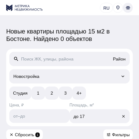
RU
Новые квартиры площадью 15 м2 в
Бостоне.
Найдено 0 объектов
search
Район
keyboard_arrow_down
Новостройка
Студия
1
2
3
4+
Цена, ₽
Площадь, м²
от
–
до
до
17
close
Сбросить
Фильтры
close
tune
1