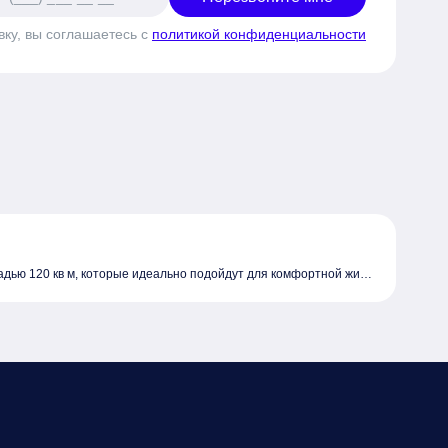
вку, вы соглашаетесь с
политикой конфиденциальности
дью 120 кв м, которые идеально подойдут для комфортной жизн
так и по расположению. Все представленные объекты недвижимос
ь.
остройке с общей площадью 120 м2 и стать владельцем своего у