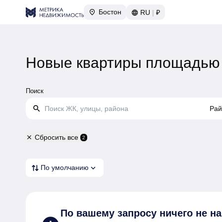
Бостон
RU
|
₽
Новые квартиры площадью 
Поиск
search
Рай
Сбросить все
close
2
expand_more
По умолчанию
По вашему запросу
ничего не н