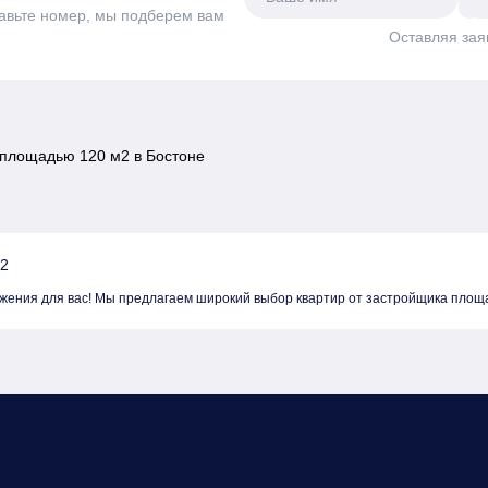
авьте номер, мы подберем вам
Оставляя зая
площадью 120 м2 в Бостоне
м2
жения для вас! Мы предлагаем широкий выбор квартир от застройщика площа
тных метров, что позволяет вам выбрать оптимальный вариант как по цене, 
районов Бостоне даст возможность выбрать именно то место, где хочется жит
 выбор еще более привлекательным. Не упустите шанс Купить квартиру в нов
едложениях и записаться на просмотр квартир!