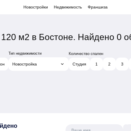
Новостройки
Недвижимость
Франшиза
120 м2 в Бостоне.
Найдено 0 о
Тип недвижимости
Количество спален
keyboard_arrow_down
он
Новостройка
Студия
1
2
3
айдено