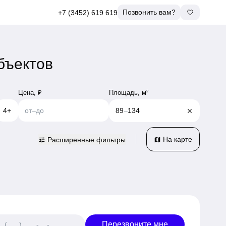
Позвонить вам?
+7 (3452) 619 619
бъектов
Площадь, м²
Цена, ₽
4+
от
–
до
89
–
134
close
На карте
Расширенные фильтры
tune
map
Перезвоните мне