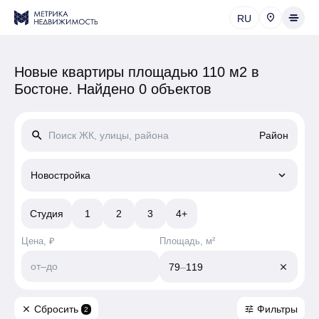
RU
Новые квартиры площадью 110 м2 в
Бостоне.
Найдено 0 объектов
search
Район
keyboard_arrow_down
Новостройка
Студия
1
2
3
4+
Цена, ₽
Площадь, м²
от
–
до
79
–
119
close
Сбросить
Фильтры
close
tune
2