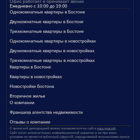
Офис работает и принимает звонки
Свяжитесь с нами уже сегодня, чтобы узнать больше о наших п
Ежедневно с 10:00 до 19:00
редложениях и записаться на просмотр квартир!
Однокомнатные квартиры в Бостоне
Двухкомнатные квартиры в Бостоне
Трехкомнатные квартиры в Бостоне
Однокомнатные квартиры в новостройках
Двухкомнатные квартиры в новостройках
Трехкомнатные квартиры в новостройках
Квартиры в Бостоне
Квартиры в новостройках
Новостройки Бостона
Вторичное жилье
О компании
Франшиза агентства недвижимости
Отзывы о компании
С проектной декларацией можно ознакомиться на сайте
наш.дом.рф
Сайт носит исключительно информационный характер и ни при каких
условиях не является публичной офертой, определяемой положениями пункта