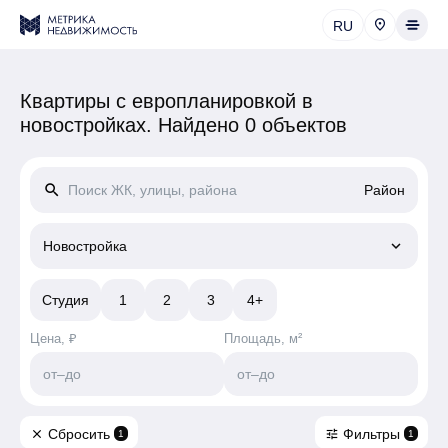
RU
Квартиры c европланировкой в
новостройках.
Найдено 0 объектов
search
Район
keyboard_arrow_down
Новостройка
Студия
1
2
3
4+
Цена, ₽
Площадь, м²
от
–
до
от
–
до
Сбросить
Фильтры
close
tune
1
1