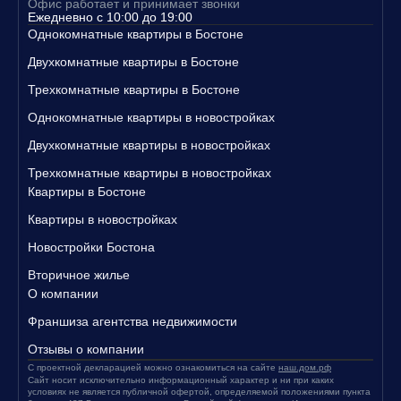
Офис работает и принимает звонки
Свяжитесь с нами уже сегодня, чтобы узнать больше о наших п
Ежедневно с 10:00 до 19:00
редложениях и записаться на просмотр квартир!
Однокомнатные квартиры в Бостоне
Двухкомнатные квартиры в Бостоне
Трехкомнатные квартиры в Бостоне
Однокомнатные квартиры в новостройках
Двухкомнатные квартиры в новостройках
Трехкомнатные квартиры в новостройках
Квартиры в Бостоне
Квартиры в новостройках
Новостройки Бостона
Вторичное жилье
О компании
Франшиза агентства недвижимости
Отзывы о компании
С проектной декларацией можно ознакомиться на сайте
наш.дом.рф
Сайт носит исключительно информационный характер и ни при каких
условиях не является публичной офертой, определяемой положениями пункта