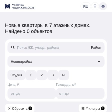
RU
Новые квартиры в 7 этажных домах.
Найдено 0 объектов
search
Район
keyboard_arrow_down
Новостройка
Студия
1
2
3
4+
Цена, ₽
Площадь, м²
от
–
до
от
–
до
Сбросить
Фильтры
close
tune
2
2