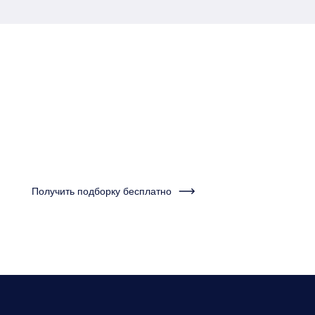
Пройдите тест за одну
минуту и получите
подборку квартир
Получить подборку бесплатно
Нужно будет ответить на несколько вопросов