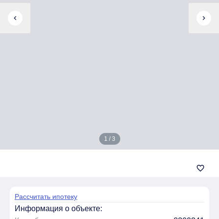
chevron_left
chevron_right
1 / 3
favorite_border
Рассчитать ипотеку
Информация о объекте: