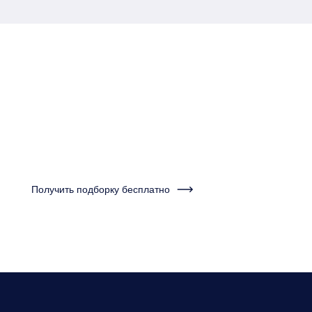
Пройдите тест за одну
минуту и получите
подборку квартир
Получить подборку бесплатно
Нужно будет ответить на несколько вопросов