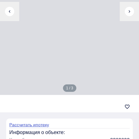
chevron_left
chevron_right
1 / 3
favorite_border
Рассчитать ипотеку
Информация о объекте: