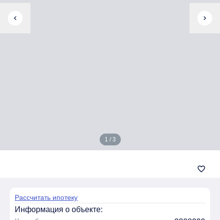
chevron_left
chevron_right
1 / 3
favorite_border
Рассчитать ипотеку
Информация о объекте: