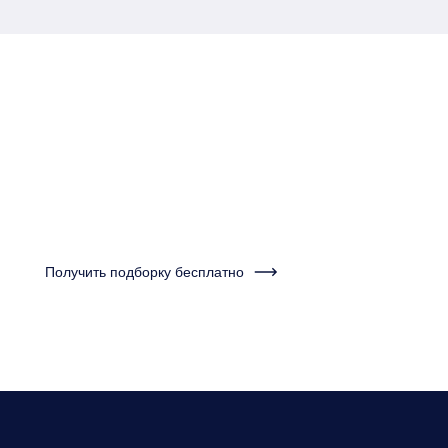
Пройдите тест за одну
минуту и получите
подборку квартир
Получить подборку бесплатно
Нужно будет ответить на несколько вопросов