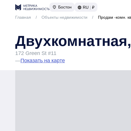
Бостон
RU
|
₽
Главная
/
Объекты недвижимости
/
Продам -комн. к
Двухкомнатная,
172 Green St #11
—
Показать на карте