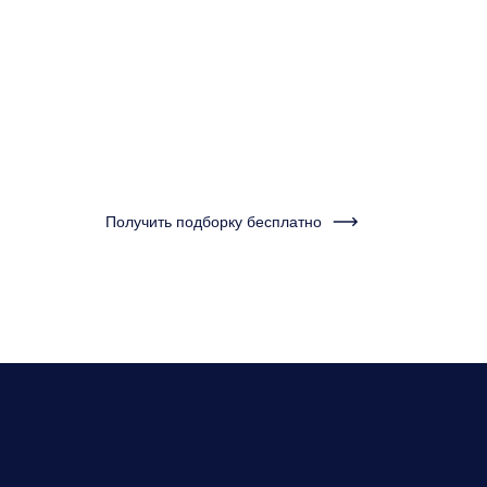
минуту и получ
подборку кварт
Нужно бу
Получить подборку бесплатно
нескольк