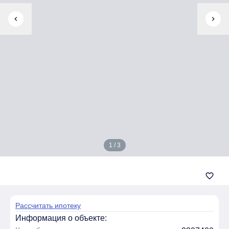
chevron_left
chevron_right
1 / 3
favorite_border
Рассчитать ипотеку
Информация о объекте: