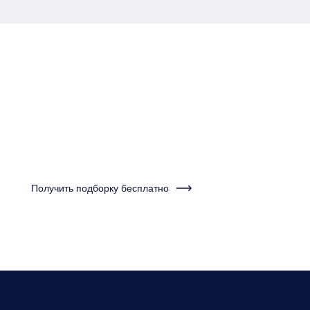
Пройдите тест за одну
минуту и получите
подборку квартир
Получить подборку бесплатно
Нужно будет ответить на несколько вопросов