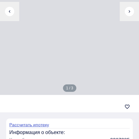
chevron_left
chevron_right
1 / 3
favorite_border
Рассчитать ипотеку
Информация о объекте: