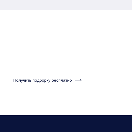
Пройдите тест за одну
минуту и получите
подборку квартир
Получить подборку бесплатно
Нужно будет ответить на несколько вопросов