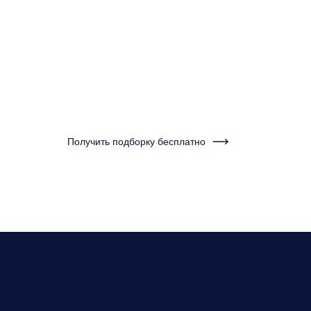
минуту и получ
подборку кварт
Нужно бу
Получить подборку бесплатно
нескольк