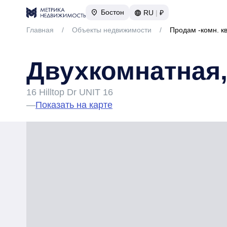
Бостон
RU
|
₽
Главная
/
Объекты недвижимости
/
Продам -комн. к
Двухкомнатная,
16 Hilltop Dr UNIT 16
—
Показать на карте