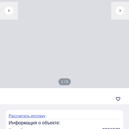
chevron_left
chevron_right
1 / 3
favorite_border
Рассчитать ипотеку
Информация о объекте: