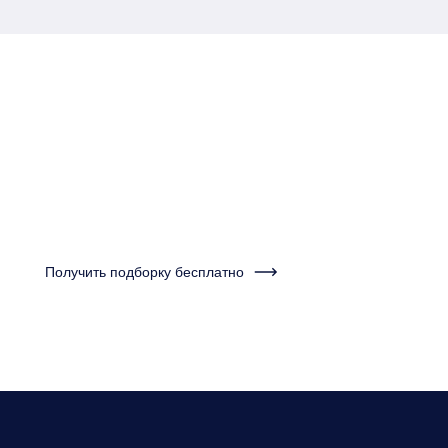
Пройдите тест за одну
минуту и получите
подборку квартир
Получить подборку бесплатно
Нужно будет ответить на несколько вопросов