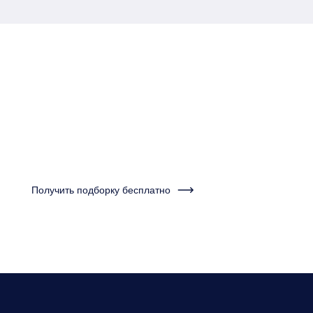
Пройдите тест за одну
минуту и получите
подборку квартир
Получить подборку бесплатно
Нужно будет ответить на несколько вопросов