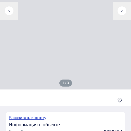
chevron_left
chevron_right
1 / 3
favorite_border
Рассчитать ипотеку
Информация о объекте: