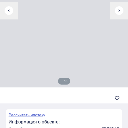
chevron_left
chevron_right
1 / 3
favorite_border
Рассчитать ипотеку
Информация о объекте: