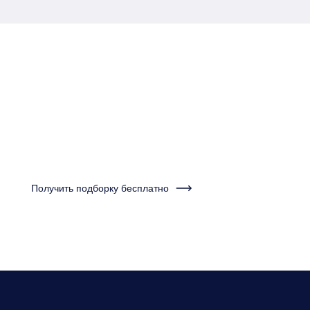
Пройдите тест за одну
минуту и получите
подборку квартир
Получить подборку бесплатно
Нужно будет ответить на несколько вопросов