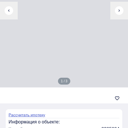
chevron_left
chevron_right
1 / 3
favorite_border
Рассчитать ипотеку
Информация о объекте: