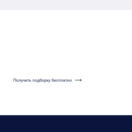
Пройдите тест за одну
минуту и получите
подборку квартир
Получить подборку бесплатно
Нужно будет ответить на несколько вопросов