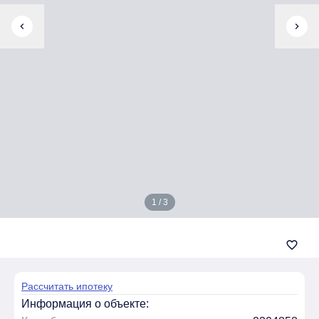
chevron_left
chevron_right
1 / 3
favorite_border
Рассчитать ипотеку
Информация о объекте: