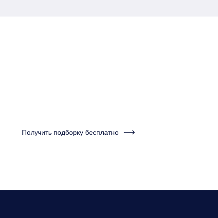
Пройдите тест за одну
минуту и получите
подборку квартир
Получить подборку бесплатно
Нужно будет ответить на несколько вопросов