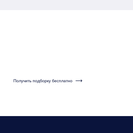
Пройдите тест за одну
минуту и получите
подборку квартир
Получить подборку бесплатно
Нужно будет ответить на несколько вопросов