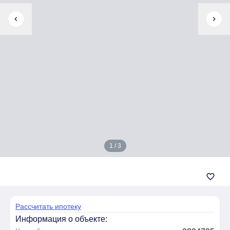
chevron_left
chevron_right
1 / 3
favorite_border
Рассчитать ипотеку
Информация о объекте: