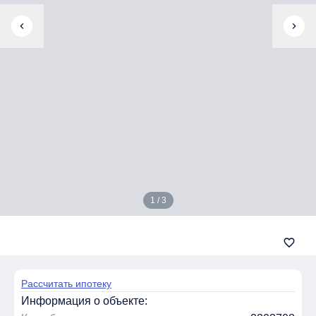
chevron_left
chevron_right
1 / 3
favorite_border
Рассчитать ипотеку
Информация о объекте: