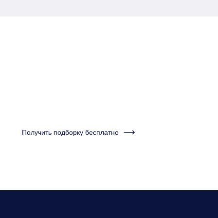
Пройдите тест за одну
минуту и получите
подборку квартир
Получить подборку бесплатно
Нужно будет ответить на несколько вопросов