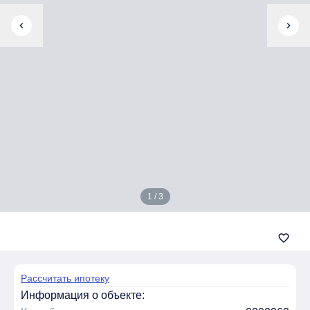
chevron_left
chevron_right
1 / 3
favorite_border
Рассчитать ипотеку
Информация о объекте: