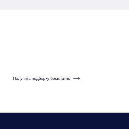
Пройдите тест за одну
минуту и получите
подборку квартир
Получить подборку бесплатно
Нужно будет ответить на несколько вопросов