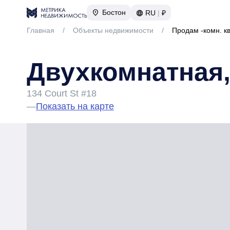
Бостон
RU
|
₽
Главная
/
Объекты недвижимости
/
Продам -комн. к
Двухкомнатная,
134 Court St #18
—
Показать на карте