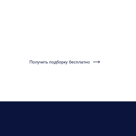
минуту и получ
подборку кварт
Нужно бу
Получить подборку бесплатно
нескольк