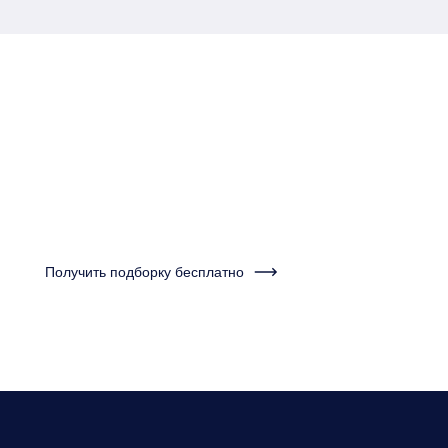
Пройдите тест за одну
минуту и получите
подборку квартир
Получить подборку бесплатно
Нужно будет ответить на несколько вопросов