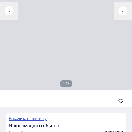
chevron_left
chevron_right
1 / 3
favorite_border
Рассчитать ипотеку
Информация о объекте: