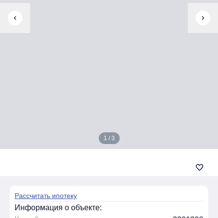
chevron_left
chevron_right
1 / 3
favorite_border
Рассчитать ипотеку
Информация о объекте: