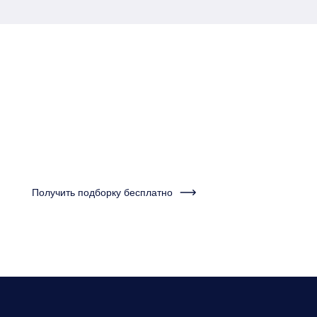
Пройдите тест за одну
минуту и получите
подборку квартир
Получить подборку бесплатно
Нужно будет ответить на несколько вопросов