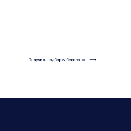
минуту и получ
подборку кварт
Нужно бу
Получить подборку бесплатно
нескольк