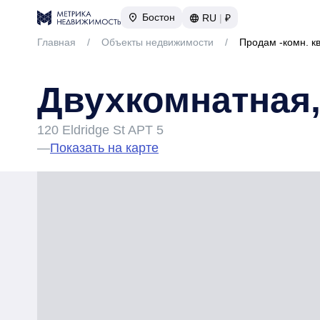
Бостон
RU
|
₽
Главная
/
Объекты недвижимости
/
Продам -комн. к
Двухкомнатная,
120 Eldridge St APT 5
—
Показать на карте