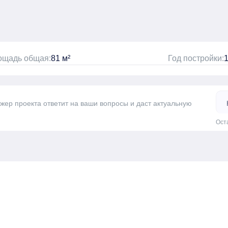
ощадь общая:
81 м²
Год постройки:
джер проекта ответит на ваши вопросы и даст актуальную
Ост
а одну