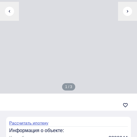
chevron_left
chevron_right
1 / 3
favorite_border
Рассчитать ипотеку
Информация о объекте: