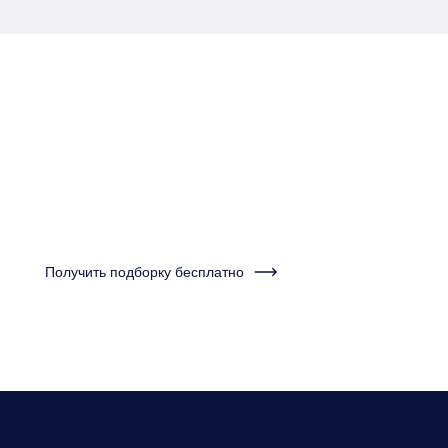
Пройдите тест за одну
минуту и получите
подборку квартир
Получить подборку бесплатно
Нужно будет ответить на несколько вопросов