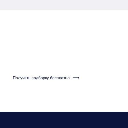
Пройдите тест за одну
минуту и получите
подборку квартир
Получить подборку бесплатно
Нужно будет ответить на несколько вопросов