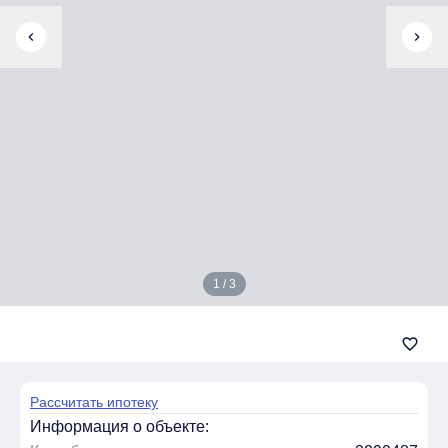
chevron_left
chevron_right
1 / 3
favorite_border
Рассчитать ипотеку
Информация о объекте: