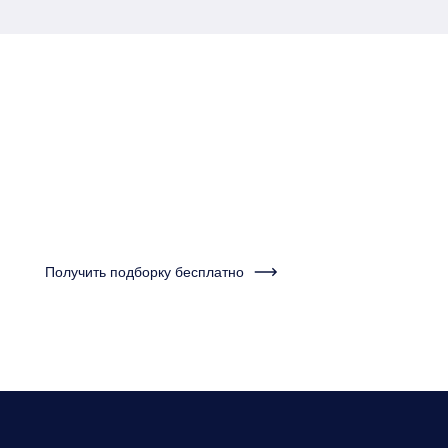
Пройдите тест за одну
минуту и получите
подборку квартир
Получить подборку бесплатно
Нужно будет ответить на несколько вопросов