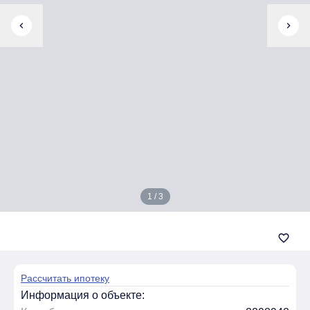
chevron_left
chevron_right
1 / 3
favorite_border
Рассчитать ипотеку
Информация о объекте: