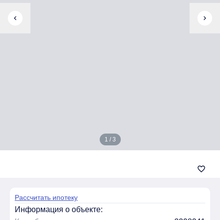
chevron_left
chevron_right
1 / 3
favorite_border
Рассчитать ипотеку
Информация о объекте: