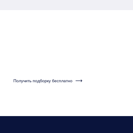
Пройдите тест за одну
минуту и получите
подборку квартир
Получить подборку бесплатно
Нужно будет ответить на несколько вопросов