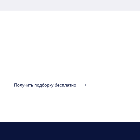
Пройдите тест за одну
минуту и получите
подборку квартир
Получить подборку бесплатно
Нужно будет ответить на несколько вопросов