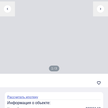
chevron_left
chevron_right
1 / 3
favorite_border
Рассчитать ипотеку
Информация о объекте: