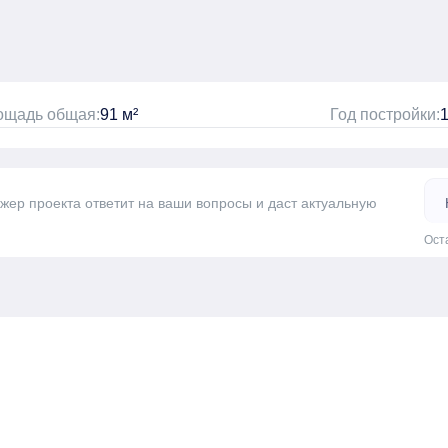
ощадь общая:
91 м²
Год постройки:
джер проекта ответит на ваши вопросы и даст актуальную
Ост
а одну