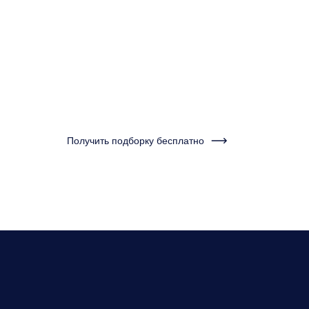
минуту и получ
подборку кварт
Нужно бу
Получить подборку бесплатно
нескольк