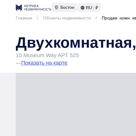
Бостон
RU
|
₽
Главная
/
Объекты недвижимости
/
Продам -комн. к
Двухкомнатная,
10 Museum Way APT 525
—
Показать на карте