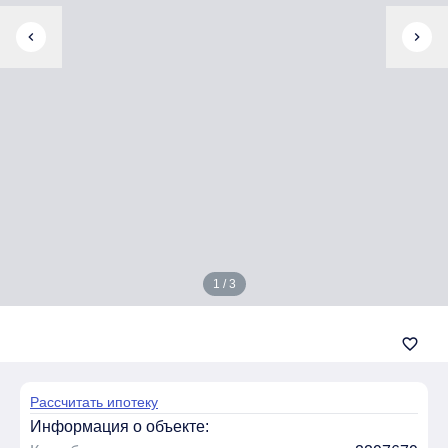
chevron_left
chevron_right
1 / 3
favorite_border
Рассчитать ипотеку
Информация о объекте: