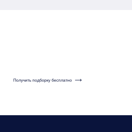
Пройдите тест за одну
минуту и получите
подборку квартир
Получить подборку бесплатно
Нужно будет ответить на несколько вопросов