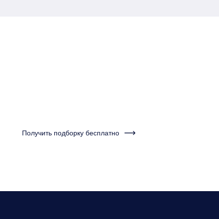
Пройдите тест за одну
минуту и получите
подборку квартир
Получить подборку бесплатно
Нужно будет ответить на несколько вопросов