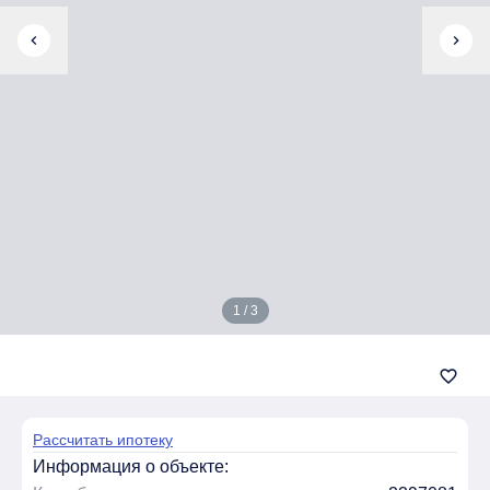
chevron_left
chevron_right
1 / 3
favorite_border
Рассчитать ипотеку
Информация о объекте: