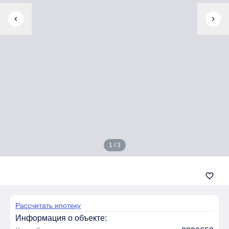
chevron_left
chevron_right
1 / 3
favorite_border
Рассчитать ипотеку
Информация о объекте: