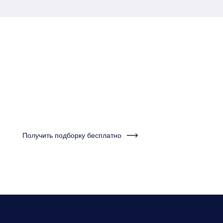
Пройдите тест за одну
минуту и получите
подборку квартир
Получить подборку бесплатно
Нужно будет ответить на несколько вопросов