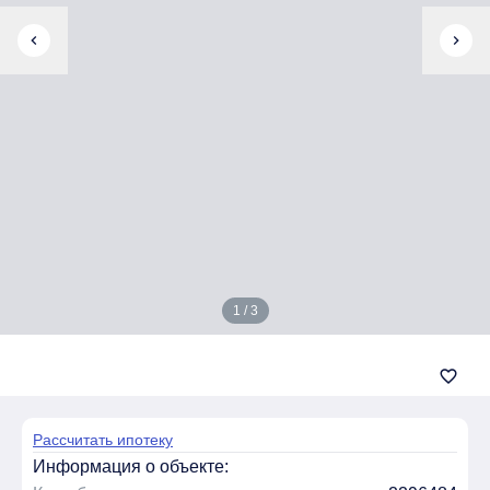
chevron_left
chevron_right
1 / 3
favorite_border
Рассчитать ипотеку
Информация о объекте: