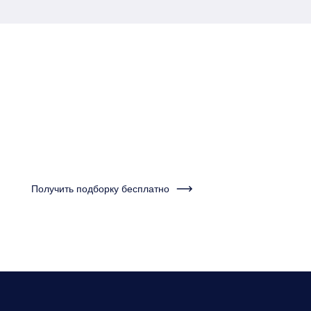
Пройдите тест за одну
минуту и получите
подборку квартир
Получить подборку бесплатно
Нужно будет ответить на несколько вопросов