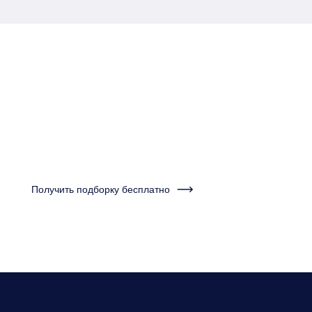
Пройдите тест за одну
минуту и получите
подборку квартир
Получить подборку бесплатно
Нужно будет ответить на несколько вопросов