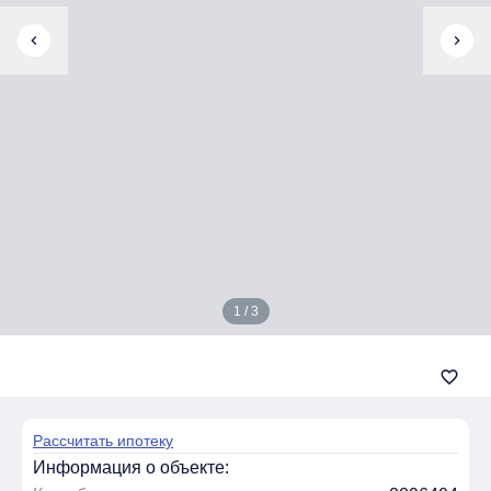
chevron_left
chevron_right
1 / 3
favorite_border
Рассчитать ипотеку
Информация о объекте: